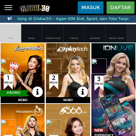
Beranda
MASUK
DAFTAR
amat Datang di Global30 - Agen IDN Slot, Sport, dan Toto Terperc
Sports
BARU
PROMO
Live Casino
BARU
SICBO
WHEEL
DRAGON TIGER
FANTAN
BLACKJACK
SPECIAL GAMES
IDNPoker
BARU
Meja
Min
Max
Meja
Min
Max
Meja
Min
Max
Baccarat
5Rb
5Jt
Roulette
2Rb
20Jt
Baccarat
1Rb
5Jt
Roulette
1Rb
20Jt
Sicbo
2Rb
2Jt
Slots
PROMO
Dragon Tiger
1Rb
5Jt
Sicbo
2Rb
25Jt
Baccarat
1Rb
20Jt
Blackjack
10Rb
50Jt
Blackjack
10Rb
20Jt
Roulette
1Rb
5Jt
Wheel
1Rb
1Jt
Dragon Tiger
10Rb
1Jt
IDNLIVE
BARU
Dragon Tiger
5Rb
5Jt
Special Games
1Rb
10Jt
Sicbo
1Rb
5Jt
1
2
3
Special Games
1Rb
5Jt
Stream N Spin
DAFTAR
MASUK
DAFTAR
MASUK
MEJA
MEJA
MEJA
KEMBALI
KEMBALI
PROMO
Arcade
PROMO
SICBO
SICBO
SICBO
SICBO
Table Games
Meja
Min
Max
Meja
Min
Max
Baccarat
5Rb
5Jt
Baccarat
10Rb
5Jt
Roulette
1Rb
20Jt
Roulette
1Rb
25Jt
Lottery
BARU
PROMO
Sicbo
2Rb
25Jt
Sic Bo
1Rb
25Jt
Blackjack
10Rb
50Jt
Dragon Tiger
10Rb
10Jt
Wheel
1Rb
1Jt
Special Games
1Rb
2Jt
IDNRaffle
Dragon Tiger
5Rb
5Jt