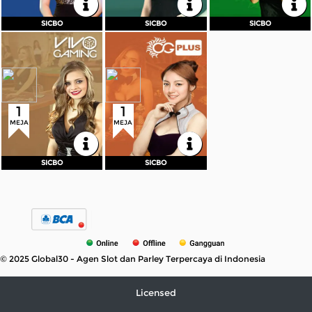
KEMBALI
KEMBALI
KEMBALI
SICBO
SICBO
SICBO
SICBO
SICBO
SICBO
Meja
Min
Max
Meja
Min
Max
Baccarat
1Rb
10Jt
Baccarat
5Rb
30Jt
Dragon Tiger
1Rb
10Jt
Roulette
1Rb
30Jt
Roulette
1Rb
10Jt
Blackjack
250Rb
30Jt
Wheel
1Rb
10Jt
Special Games
10Rb
30Jt
Special Games
1Rb
10Jt
1
1
DAFTAR
MASUK
DAFTAR
MASUK
MEJA
MEJA
KEMBALI
KEMBALI
SICBO
SICBO
SICBO
SICBO
© 2025 Global30 - Agen Slot dan Parley Terpercaya di Indonesia
Licensed