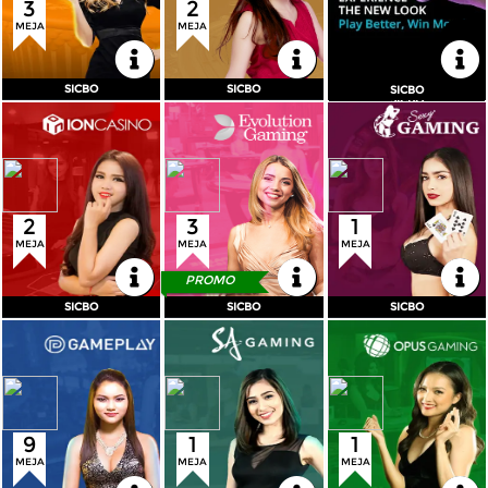
3
2
DAFTAR
MASUK
DAFTAR
MASUK
MEJA
MEJA
DAFTAR
MASUK
Promosi
KEMBALI
KEMBALI
KEMBALI
Hubungi Kami
SICBO
SICBO
SICBO
SICBO
SICBO
SICBO
Meja
Min
Max
Meja
Min
Max
Meja
Min
Max
Live Chat
Roulette
1Rb
20Jt
Baccarat
5Rb
30Jt
Baccarat
10Rb
30Jt
Baccarat
2Rb
10Jt
Roulette
1Rb
125Jt
Dragon Tiger
10Rb
30Jt
Sicbo
2Rb
10Jt
Pengaduan Customer
Sicbo
1Rb
125Jt
Sicbo
10Rb
30Jt
Dragon Tiger
10Rb
10Jt
Dragon Tiger
5Rb
30Jt
Roulette
10Rb
30Jt
Blackjack
10Rb
20Jt
Wheel
1Rb
10Jt
Pilih Bahasa:
2
3
1
DAFTAR
MASUK
DAFTAR
MASUK
DAFTAR
MASUK
MEJA
MEJA
MEJA
KEMBALI
KEMBALI
KEMBALI
PROMO
SICBO
SICBO
SICBO
SICBO
SICBO
SICBO
MASUK
DAFTAR
Meja
Min
Max
Meja
Min
Max
Meja
Min
Max
Baccarat
5Rb
30Jt
Baccarat
1Rb
30Jt
Baccarat
1Rb
20Jt
Sicbo
500
250Rb
Dragon Tiger
1Rb
30Jt
Roulette
1Rb
20Jt
Roulette
1Rb
300Rb
&copy; GLOBAL30 - Pilihan Taruhan Online
Roulette
1Rb
30Jt
Sicbo
1Rb
20Jt
Dragon Tiger
5Rb
1,9Jt
Terbaik dengan Tingkat Keamanan Terpercaya.
Sicbo
1Rb
30Jt
Dragon Tiger
1Rb
20Jt
Special Games
500
1,9Jt
Hak Cipta Dilindungi.
9
1
1
DAFTAR
MASUK
DAFTAR
MASUK
DAFTAR
MASUK
MEJA
MEJA
MEJA