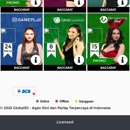
KEMBALI
KEMBALI
KEMBALI
PROMO
BACCARAT
BACCARAT
BACCARAT
BACCARAT
BACCARAT
BACCARAT
Meja
Min
Max
Meja
Min
Max
Meja
Min
Max
Baccarat
5Rb
30Jt
Roulette
1Rb
5Jt
Baccarat
1Rb
20Jt
Sicbo
500
250Rb
Baccarat
10Rb
7,5Jt
Roulette
1Rb
20Jt
Roulette
1Rb
300Rb
Dragon Tiger
10Rb
7,5Jt
Sicbo
1Rb
20Jt
Dragon Tiger
5Rb
1,9Jt
Blackjack
25Rb
2,5Jt
Dragon Tiger
1Rb
20Jt
Special Games
500
1,9Jt
Sicbo
1Rb
5Jt
24
8
15
DAFTAR
MASUK
DAFTAR
MASUK
DAFTAR
MASUK
MEJA
MEJA
MEJA
KEMBALI
KEMBALI
KEMBALI
PROMO
BACCARAT
BACCARAT
BACCARAT
BACCARAT
BACCARAT
BACCARAT
© 2025 Global30 - Agen Slot dan Parley Terpercaya di Indonesia
Licensed